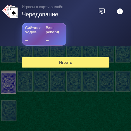
Играем в карты онлайн
Чередование
Счётчик
Ваш
ходов
рекорд
–
–
Играть