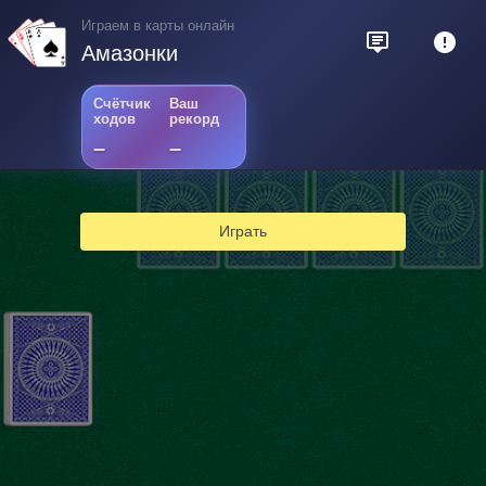
Играем в карты онлайн
Амазонки
Счётчик
Ваш
ходов
рекорд
–
–
Играть