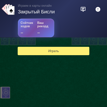
Играем в карты онлайн
Закрытый Бисли
Счётчик
Ваш
ходов
рекорд
–
–
Играть