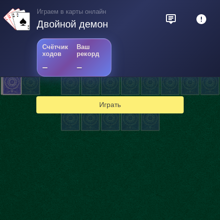
Играем в карты онлайн
Двойной демон
Счётчик
Ваш
ходов
рекорд
–
–
2
Играть