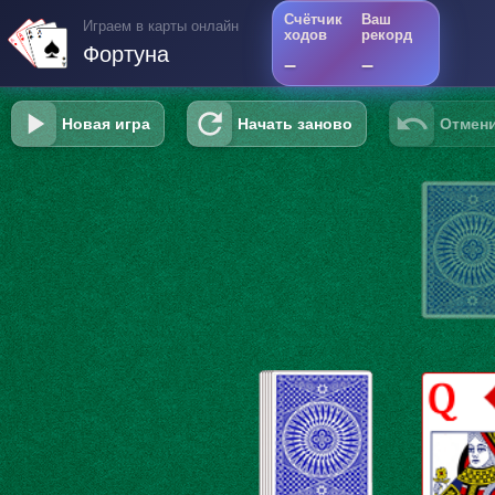
Счётчик
Ваш
Играем в карты онлайн
ходов
рекорд
Фортуна
–
–
Новая игра
Начать заново
Отмени