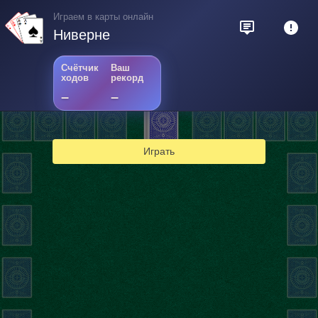
Играем в карты онлайн
Ниверне
Счётчик
Ваш
ходов
рекорд
–
–
2
Играть