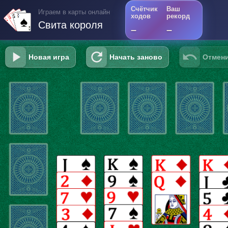
Счётчик
Ваш
Играем в карты онлайн
ходов
рекорд
Свита короля
–
–
Новая игра
Начать заново
Отмени