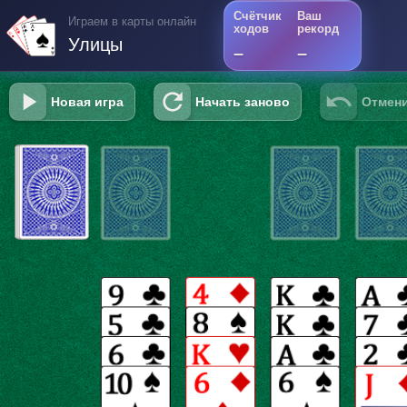
Счётчик
Ваш
Играем в карты онлайн
ходов
рекорд
Улицы
–
–
Новая игра
Начать заново
Отмени