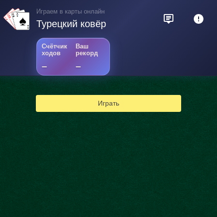
Играем в карты онлайн
Турецкий ковёр
Счётчик
Ваш
ходов
рекорд
–
–
Играть