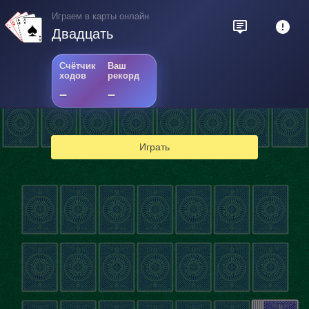
Играем в карты онлайн
Двадцать
Счётчик
Ваш
ходов
рекорд
–
–
Играть